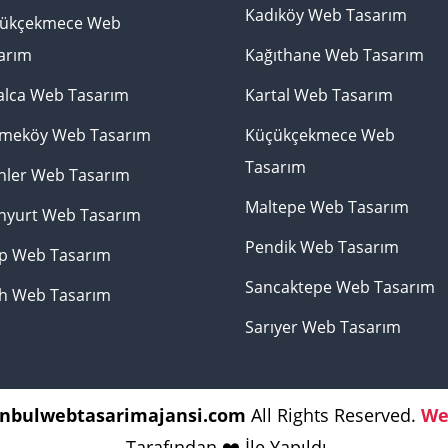
Kadıköy Web Tasarım
ükçekmece Web
arım
Kağıthane Web Tasarım
alca Web Tasarım
Kartal Web Tasarım
meköy Web Tasarım
Küçükçekmece Web
Tasarım
nler Web Tasarım
Maltepe Web Tasarım
nyurt Web Tasarım
Pendik Web Tasarım
p Web Tasarım
Sancaktepe Web Tasarım
ih Web Tasarım
Sarıyer Web Tasarım
anbulwebtasarimajansi.com
All Rights Reserved.
We
Tarafından ❤️ İle Yapıldı.