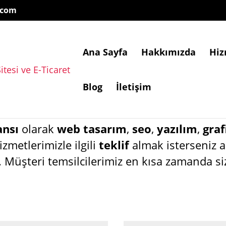
.com
Ana Sayfa
Hakkımızda
Hiz
Teklif Al
Blog
İletişim
ansı
olarak
web tasarım
,
seo
,
yazılım
,
graf
zmetlerimizle ilgili
teklif
almak isterseniz 
z. Müşteri temsilcilerimiz en kısa zamanda si