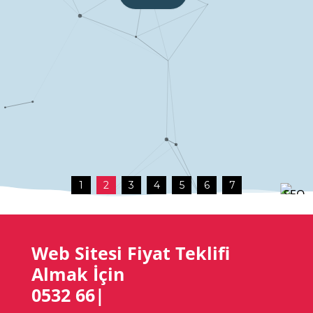
1
2
3
4
5
6
7
Web Sitesi Fiyat Teklifi
Almak İçin
0532 669 00 89
|