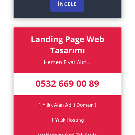
İNCELE
Landing Page Web
Tasarımı
Hemen Fiyat Alın...
0532 669 00 89
1 Yıllık Alan Adı ( Domain )
1 Yıllık Hosting