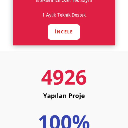
İsteklerinize Özel Tek Sayfa
1 Aylık Teknik Destek
İNCELE
4926
Yapılan Proje
100
%