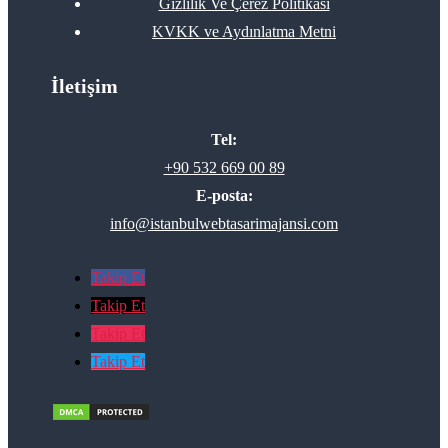
Gizlilik Ve Çerez Politikası
KVKK ve Aydınlatma Metni
İletişim
Tel:
+90 532 669 00 89
E-posta:
info@istanbulwebtasarimajansi.com
Takip Et
Takip Et
Takip Et
Takip Et