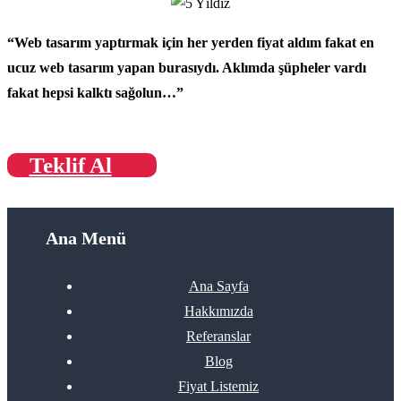
“
Web tasarım
yaptırmak için her yerden fiyat aldım fakat
en
ucuz web tasarım
yapan burasıydı. Aklımda şüpheler vardı
fakat hepsi kalktı sağolun…”
Teklif Al
Ana Menü
Ana Sayfa
Hakkımızda
Referanslar
Blog
Fiyat Listemiz