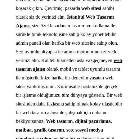
koşarak çıkın. Çevrimiçi pazarda
web sitesi
sahibi
olarak siz de yerinizi alın.
İstanbul Web Tasarım
Ajansı
, size özel hazırlanan tasarım ve kodlama ile
sürükle-bırak teknolojisine sahip kolay yönetilebilir
admin paneli olan harika bir web sitesine sahip olun.
Seo uyumlu altyapısı ile arama motorlarında zirvede
yerinizi alın. Kaliteli hizmetten asla vazgeçmeyen
web
tasarım ajansı
olarak mobil ve tablet uyumlu tasarım
ile müşterilerinize harika bir deneyim yaşatan web
sitesi yaptırmış olun. Kurumsal e-postanız ile gerçek
bir işletme olduğunuzu tüm dünyaya gösterin. Bir web
sitesinden daha fazlasına sahip olmak kolay ulaşılabilir
bir web tasarım ajansı ile çalışmak için daha ne
bekliyorsunuz.
Web tasarım
,
dijital pazarlama
,
matbaa
,
grafik tasarım
,
seo
,
sosyal medya
yönetimi
,
yazılım
ve diğer hizmetlerimiz için bilgi