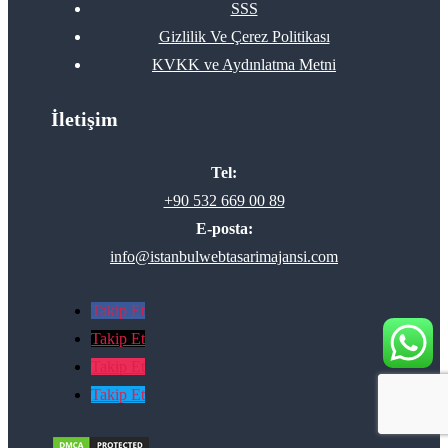
SSS
Gizlilik Ve Çerez Politikası
KVKK ve Aydınlatma Metni
İletişim
Tel:
+90 532 669 00 89
E-posta:
info@istanbulwebtasarimajansi.com
Takip Et
Takip Et
Takip Et
Takip Et