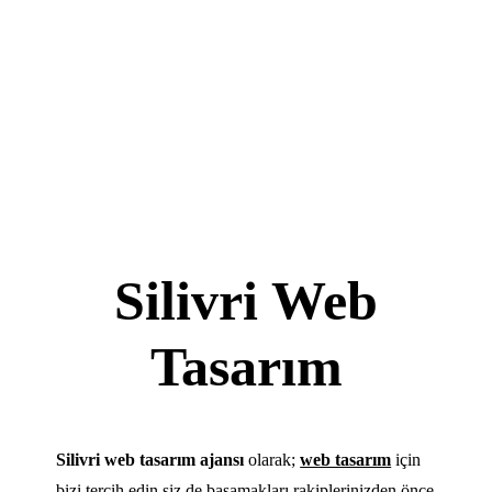
Silivri Web
Tasarım
Silivri web tasarım ajansı
olarak;
web tasarım
için
bizi tercih edin siz de basamakları rakiplerinizden önce